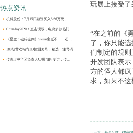
玩展上接受了
热点资讯
机科股份：7月15日融资买入6.66万元，融资融券余额412.91万元
ChinaJoy2020！直击现场，电魂多款热门游戏亮相！
“在之前的《
《星空：破碎空间》Steam褒贬不一：还是各种通马桶
了，你只能选
188期黄欢福彩3D预测奖号：精选一注号码
们制定的规则
传奇IP中华区负责人CJ展期间专访：传奇不止情怀，也是创作的未来
开发团队表示
方的怪人都疯
求，如果不这
上一篇：
基金分红：招商招