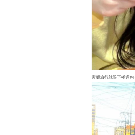
素颜旅行就跟下楼遛狗