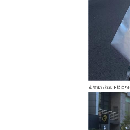
素颜旅行就跟下楼遛狗