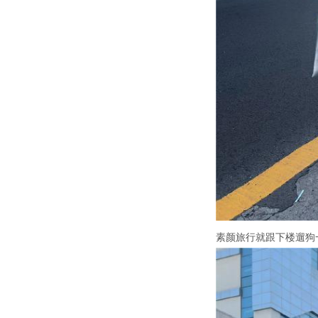
素颜旅行就跟下楼遛狗