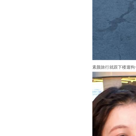
素颜旅行就跟下楼遛狗