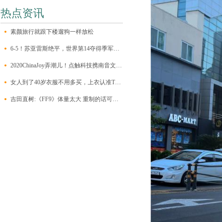
热点资讯
素颜旅行就跟下楼遛狗一样放松
6-5！苏亚雷斯绝平，世界第14夺得季军！阿根廷剑指卫冕美洲杯
2020ChinaJoy弄潮儿！点触科技携南音文化打造经典舞台！
女人到了40岁衣服不用多买，上衣认准T恤和衬衫，简单又实用
吉田直树:《FF9》体量太大 重制的话可能要分成多部