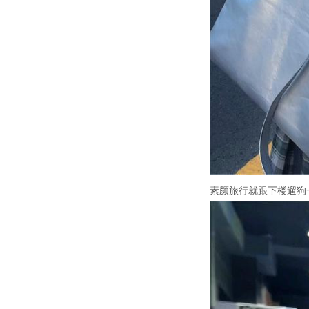
素颜旅行就跟下楼遛狗