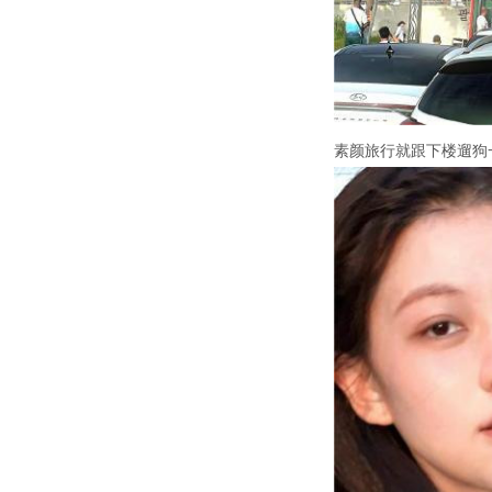
素颜旅行就跟下楼遛狗