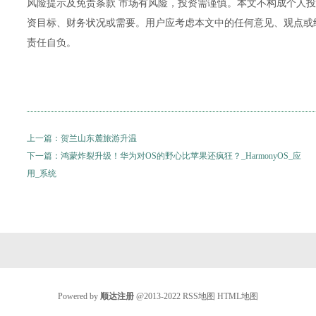
风险提示及免责条款 市场有风险，投资需谨慎。本文不构成个人
资目标、财务状况或需要。用户应考虑本文中的任何意见、观点或
责任自负。
上一篇：
贺兰山东麓旅游升温
下一篇：
鸿蒙炸裂升级！华为对OS的野心比苹果还疯狂？_HarmonyOS_应
用_系统
Powered by
顺达注册
@2013-2022
RSS地图
HTML地图