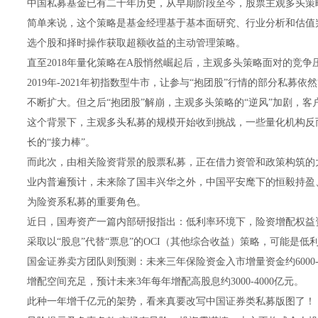
中国私募基金已有二十年历史，从早期阶段至今，股票主观多头策
简单来说，这个策略是基金经理基于基本面研究、行业分析和估值
选个股和择时操作获取超额收益的主动管理策略。
直至2018年量化策略在A股悄然崛起后，主观多头策略面对的竞争
2019年-2021年初指数型牛市，让参与“抱团股”行情的部分私募
不断扩大。但之后“抱团股”解崩，主观多头策略的“逆风”加剧，
这个背景下，主观多头私募的规模开始收到挑战，一些量化机构反而
长的“接力棒”。
而此次，由相关险资背景的股票私募，正在借力资管和政策构筑的大
业内普遍预计，未来除了国丰兴华之外，中国平安麾下的恒毅持盈
为险资系私募的重要角色。
近日，国寿资产一篇内部研报指出：低利率环境下，险资增配权益
采取以“股息”代替“票息”的OCI（其他综合收益）策略，可能是
国金证券卖方团队则预测：未来三年保险资金入市增量资金约6000-
增配空间充足，预计未来3年每年增配高股息约3000-4000亿元。
此种一年增千亿元的架势，看来真要改写中国证券类私募版图了！