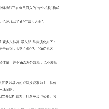
对冲机构和正在鱼贯而入的“专业机构”构成
也涌现出了新的“四大天王”。
观多头私募“最头部”阵营演化如下：
前列，大致在600亿-1000亿元区
模体量，并不涵盖海外规模，也不囊括
始人团队以场内的资深投资家为主，从价
一线团队。
从创立开始即致力于打造平台型私募。其