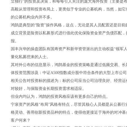
立独行”的投资及决策，和每每引人关注的庞大海外投资（主要是
高毅从管理和投资布局上，更类似于专业的公募机构，当然，如它们
的公募机构业内并不多。
鸿鹄是典型的“险资”操作风格，这点，无论是其人员配置还是目前
成立背景是险资以私募形式进行借此优化保险资金资产负债匹配，
报。
国丰兴华的操盘团队有国寿资产和新华资管派出的主动权益“领军人
量化私募挖来的人士。
其对外公布的信息显示，鸿鹄基金的投资策略是通过低频交易、长
体投资范围涉及：中证A500指数成分股中符合条件的大型上市公司
相关公告对投资标的描述为：标的公司应当公司治理良好、经营运
对较好，与保险资金长期投资需求相适应。
但业内均认为，鸿鹄的投资风格应该有更多自己的特点。
宁泉资产的风格“布局”风格有特点，尽管其核心人员都是从公募行
格灵动、善用创新投资品种的特点，使得他更接近于海外的对冲基
客户何来？