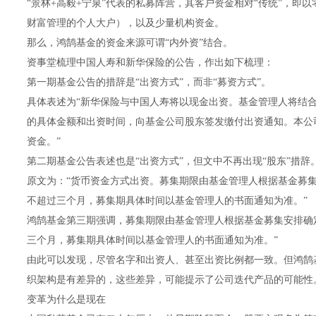
“景林+高毅+宁泉”代表的私募阵营，其客户资金相对“传统”，即
财富管理的个人大户），以及少量机构资金。
那么，鸿鹄基金的资金来源可谓“内外资”结合。
资事堂梳理中国人寿和新华保险的公告，作出如下梳理：
第一期基金公告的措辞是“出资方式”，而非“募资方式”。
具体表述为“新华保险与中国人寿将以现金出资。基金管理人将结
的具体金额和出资时间，向基金公司股东签发缴付出资通知。本公
资金。”
第二期基金公告表述也是“出资方式”，但文中不再出现“股东”措辞
原文为：“货币资金方式出资。募集期限由基金管理人根据基金募
不超过三个月，募集期具体时间以基金管理人的书面通知为准。”
鸿鹄基金第三期强调，募集期限由基金管理人根据基金募集安排确
三个月，募集期具体时间以基金管理人的书面通知为准。”
由此可以发现，尽管名字和出资人、甚至出资比例都一致。但鸿鹄基金
织架构是有差异的，这些差异，可能提示了公司迭代产品的可能性
变革为什么是现在