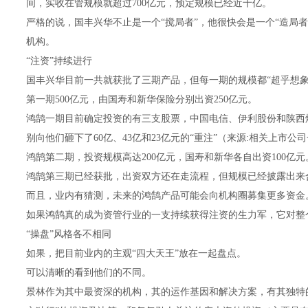
间，实收在管规模就超过700亿元，预定规模已经近千亿。
严格的说，国丰兴华不止是一个“搅局者”，他很快会是一个“造局
机构。
“注资”持续进行
国丰兴华目前一共就获批了三期产品，但每一期的规模都“超乎想象
第一期500亿元，由国寿和新华保险分别出资250亿元。
鸿鹄一期目前确定投资的有三支股票，中国电信、伊利股份和陕西
别向他们砸下了60亿、43亿和23亿元的“重注”（来源:相关上市公司一
鸿鹄第二期，投资规模高达200亿元，国寿和新华各自出资100亿元
鸿鹄第三期已经获批，出资双方还在走流程，但规模已经披露出来合
而且，业内有猜测，未来的鸿鹄产品可能会向机构圈募集更多资金
如果鸿鹄真的成为资管行业的一支持续获得注资的生力军，它对整
“操盘”风格各不相同
如果，把目前业内的主观“四大天王”放在一起盘点。
可以清晰的看到他们的不同。
景林作为其中最资深的机构，其的运作基因和解决方案，有其独特