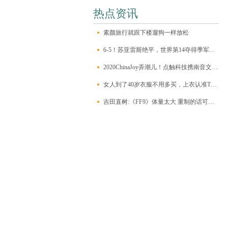
热点资讯
素颜旅行就跟下楼遛狗一样放松
6-5！苏亚雷斯绝平，世界第14夺得季军！阿根廷剑指卫冕美洲杯
2020ChinaJoy弄潮儿！点触科技携南音文化打造经典舞台！
女人到了40岁衣服不用多买，上衣认准T恤和衬衫，简单又实用
吉田直树:《FF9》体量太大 重制的话可能要分成多部