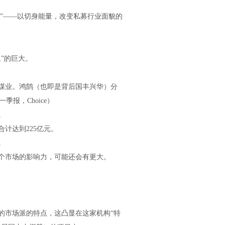
者”——以切身能量，改变私募行业面貌的
”的巨大。
煤业。鸿鹄（也即是背后国丰兴华）分
季报，Choice）
。
计达到225亿元。
。
个市场的影响力，可能还会有更大。
的市场派的特点，这凸显在这家机构“特