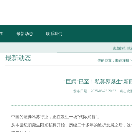
围
最新动态
联系我们
素颜旅行就跟下楼遛狗一
最新动态
你的位置：
顺达注册
“巨鳄”已至！私募界诞生“新
发布日期：2025-06-23 20:32 点击次
中国的证券私募行业，正在发生一场“代际兴替”。
从本世纪初诞生阳光私募开始，历经二十多年的波折发展之后，这