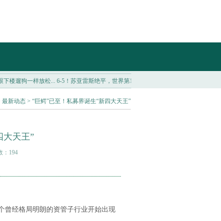
样放松...
6-5！苏亚雷斯绝平，世界第14夺得季军！阿根廷剑指卫冕美洲杯...
202
>
最新动态
> “巨鳄”已至！私募界诞生“新四大天王”
四大天王”
数：194
个曾经格局明朗的资管子行业开始出现