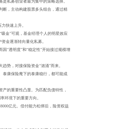
略是私募创业者最为集中的策略选择。
判断，主动构建股票多头组合，通过精
压力快速上升。
依然“吸金”可观，基金经理个人的明星效应
客户资金逐渐转向量化私募。
因“透明度”和“稳定性”开始接过规模增
趋势，对接保险资金“汹涌”而来。
、泰康保险麾下的泰康稳行，都可能成
资产的重要性凸显。为匹配负债特性，
低利率环境下的重要方向。
8000亿元。偿付能力松绑后，险资权益