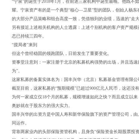
“宁泉”的诞生于2018年1月，在前述三家机构中诞生最晚。他既
耀。宁泉资产有的是一个典型“核心—卫星”型的团队，创始人杨东
的大部分产品策略和组合高度一致，凭借独到的业绩，迅速的“走大
另有接近上述相关机构的人士透露：上述个别机构的客户资产规模已
态已持续三四年。
“搅局者”来到
但这个曾经稳固的领跑团队，日前发生了重要变化。
资事堂注意到：一家注册于北京的私募机构强势的出场，并且迅速的
为”。
这家私募的备案实体名为：国丰兴华（北京）私募基金管理有限公司，
截至目前，这家私募的“预期规模”已超过900亿元人民币，这还
为何一家成立仅18个月的私募，规模增速如此之快？而且成立以
奥妙就在于股东方的强大实力。
国丰兴华的出资方是中国人寿和新华保险旗下的资产管理公司，由上述
同运作。
背靠两家业内的头部保险资管机构，且身负“保险资金长期股票投资