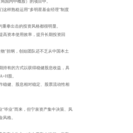
布局国内中概股）的项目中。
这样熟稔运用“多明星基金经理”制度
的重拳出击的投资风格都很明显。
提高资本使用效率，提升长期投资回
物”担纲，创始团队还不乏从中国本土
期持有的方式以获得稳健股息收益，具
A+H股。
作稳健、股息相对稳定、股票流动性相
业“毕业”而来，但宁泉资产集中决策、风
金风格。