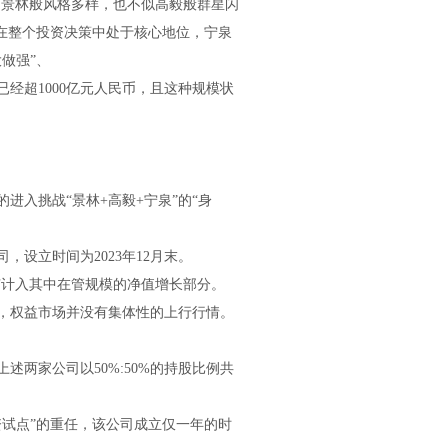
不如景林般风格多样，也不似高毅般群星闪
在整个投资决策中处于核心地位，宁泉
做强”、
经超1000亿元人民币，且这种规模状
进入挑战“景林+高毅+宁泉”的“身
设立时间为2023年12月末。
没有计入其中在管规模的净值增长部分。
来，权益市场并没有集体性的上行行情。
两家公司以50%:50%的持股比例共
试点”的重任，该公司成立仅一年的时