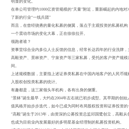
明显的变化。
在单公司管理约1000亿资管规模的“天量”附近，重新崛起的内地
了新的行业“一线兵团”
而且，在曾经骁勇的量化私募的侧翼，落点于主观投资的私募机构，
一个震动市场的变化大幕，正在徐徐拉开。
领跑者谁？
资事堂综合业内多位人士反馈的信息，经常长达四年的行业洗牌，主
高毅资产、景林资产、宁泉资产等三家私募，受托的客户资产规模居于
间。
上述规模数据，主要指上述证券类私募在中国内地客户的人民币规
入股权创投类私募的统计。
有趣都是，这三家领头羊机构，各有出身的侧重。
“景林”诞生最早，大约在2004年左右就已初步成型。其早期的创
值风格开始步步迭代，如今已成为同时布局股权投资和证券投资的
“高毅”诞生于2013年，由资深的公募投资总监邱国鹭创立，高毅
也成为目前业内发展最好的多明星基金经理制的私募投资机构。